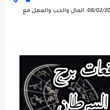
توقعات برج السرطان ليوم 08/02/2025: المال والحب والعمل مع