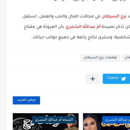
برج السرطان
في مجالات
المال
و
الحب
و
العمل
. استغل
كن تذكر نصيحة
أم عبدالله الشمري
بأن المرونة هي مفتاح
لشخصية، وسترى نتائج رائعة في جميع جوانب حياتك.
ان
توقعات برج السرطان
عرض المزيد
 عبدالله الشمري
الشيخة أم عبدالله الشمري