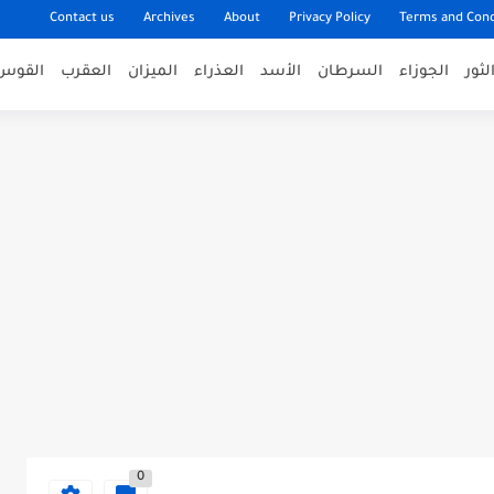
Contact us
Archives
About
Privacy Policy
Terms and Cond
لثور
الجوزاء
السرطان
الأسد
العذراء
الميزان
العقرب
القوس
0