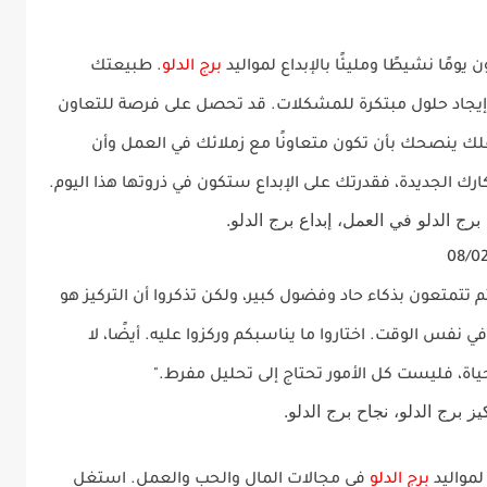
برج الدلو
. طبيعتك
يجاد حلول مبتكرة للمشكلات. قد تحصل على فرصة للتعاون
لك ينصحك بأن تكون متعاونًا مع زملائك في العمل وأن
كارك الجديدة، فقدرتك على الإبداع ستكون في ذروتها هذا اليوم.
برج الدلو في العمل، إبداع برج الدلو.
تم تتمتعون بذكاء حاد وفضول كبير، ولكن تذكروا أن التركيز هو
ي نفس الوقت. اختاروا ما يناسبكم وركزوا عليه. أيضًا، لا
اة، فليست كل الأمور تحتاج إلى تحليل مفرط."
ز برج الدلو، نجاح برج الدلو.
برج الدلو
في مجالات
المال
و
الحب
و
العمل
. استغل