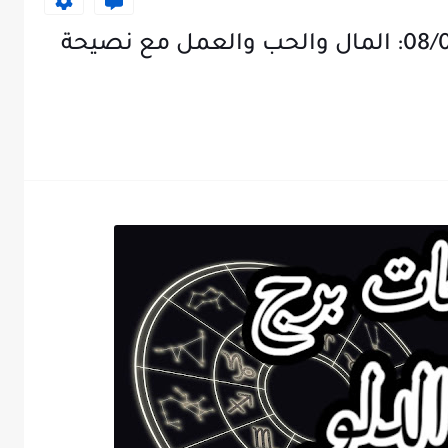
توقعات برج الدلو ليوم 08/02/2025: المال والحب والعمل مع نصيحة