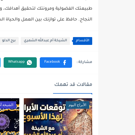
طبيعتك الفضولية ومرونتك لتحقيق أهدافك، و
النجاح. حافظ على توازنك بين العمل والحياة ا
الأقسام
الشيخة أم عبدالله الشمري
برج الدلو
مقالات قد تهمك
الأبراج اليوم
الشيخة أم