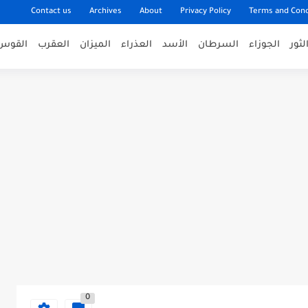
Contact us
Archives
About
Privacy Policy
Terms and Cond
لثور
الجوزاء
السرطان
الأسد
العذراء
الميزان
العقرب
القوس
0