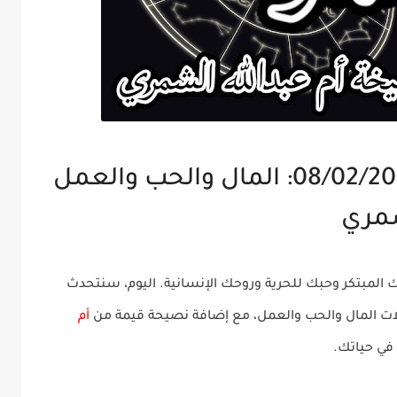
توقعات برج الدلو ليوم 08/02/2025: المال والحب والعمل
شمري
 المبتكر وحبك للحرية وروحك الإنسانية. اليوم، سنتحدث
ات
المال
و
الحب
و
العمل
، مع إضافة نصيحة قيمة من
أم
في حياتك.