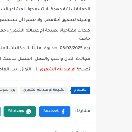
الحماية الذاتية مهمة. لا تسمحوا للمشاعر السل
وسيلة لتحقيق أحلامكم. ولا تنسوا أن تستمتعوا
كلمات مفتاحية
: نصيحة أم عبدالله الشمري، حماي
خاتمة
يوم 08/02/2025 يعد يومًا مليئًا بالإمكانيات العاطفية والإبداعية لمواليد
مجالات
المال
و
الحب
و
العمل
. استغل حدسك ال
نصيحة
أم عبدالله الشمري
بأن التوازن بين الع
الأقسام
الشيخة أم عبدالله الشمري
برج الحوت