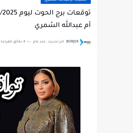
الشيخة أم عبدالله الشمري
أم عبدالله الشمري
BORJOK
اخر تحديث :
منذ عام
4 دقائق للقراءة