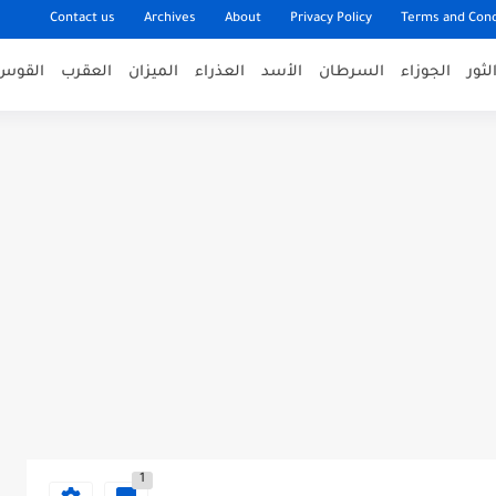
Contact us
Archives
About
Privacy Policy
Terms and Cond
لثور
الجوزاء
السرطان
الأسد
العذراء
الميزان
العقرب
القوس
1