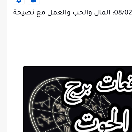
توقعات برج الحوت ليوم 08/02/2025: المال والحب والعمل مع نصيحة