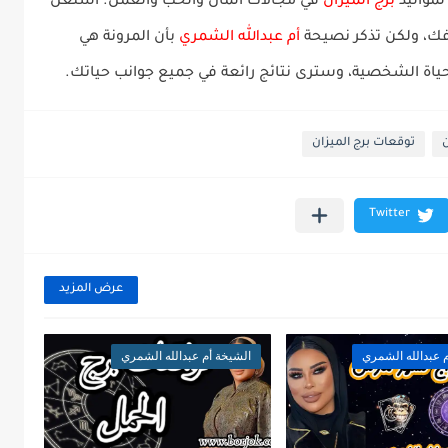
برج الميزان
في مجالات
المال
و
الحب
و
العمل
. استغل
فك، ولكن تذكر نصيحة
أم عبدالله الشمري
بأن المرونة هي
حياة الشخصية، وسترى نتائج رائعة في جميع جوانب حياتك.
ن
توقعات برج الميزان
عرض المزيد
 عبدالله الشمري
الشيخة أم عبدالله الشمري